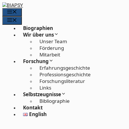
Zum
Inhalt
Menü
springen
Menü
Biographien
Wir über uns
Unser Team
Förderung
Mitarbeit
Forschung
Erfahrungs­geschichte
Professions­geschichte
Forschungs­literatur
Links
Selbstzeugnisse
Bibliographie
Kontakt
English