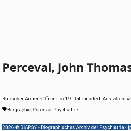
Perceval, John Thoma
Britischer Armee-Offizier im 19. Jahrhundert, Anstaltsin
Schlagwörter
Biographie
,
Perceval
,
Psychiatrie
2026 © BIAPSY - Biographisches Archiv der Psychiatrie •
I