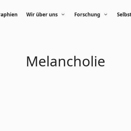
raphien
Wir über uns
Forschung
Selbs
Melancholie