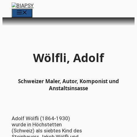
Zum
Inhalt
Menü
springen
Wölfli, Adolf
Schweizer Maler, Autor, Komponist und
Anstaltsinsasse
Adolf Wölfli (1864-1930)
wurde in Höchstetten
(Schweiz) als siebtes Kind des
Steinhauers Jakob Wölfli und