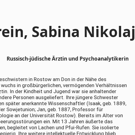
rein, Sabina Nikol
Russisch-jüdische Ärztin und Psychoanalytikerin
Geschwistern in Rostow am Don in der Nähe des
e wuchs in großbürgerlichen, vermögenden Verhältnissen
tin. In der Kindheit und Jugend war sie anhaltender
dere Personen ausgeliefert. Ihre jüngere Schwester
en später anerkannte Wissenschaftler (Isaak, geb. 1889,
er Sowjetunion; Jan, geb. 1887, Professor für
ologie an der Universität Rostow). Bereits im Alter von
tleerungsstörungen ein. Mit 13 Jahren äußerte das
begleitet von Lachen und Pfui-Rufen. Sie isolierte
erig. Ihre weitere intellektuelle Entwicklung blieb