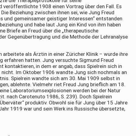
zte die Therapieprotokolle für seine
 veröffentlichte 1908 einen Vortrag über den Fall. Es
n. Die Beziehung zwischen ihnen sei, wie Jung Freud
ses und gemeinsamer geistiger Interessen“ entstanden
besbeziehung und habe laut Jung ein Kind von ihm haben
ne Briefe an Freud über die „therapeutische
e der Gegenübertragung und die Methode der Lehranalyse
rbeitete als Ärztin in einer Züricher Klinik – wurde ihre
ung erfahren hatten. Jung versuchte Sigmund Freud
kontaktieren, in dem er angab, dass Spielrein sich in
och nicht. Im Oktober 1906 wandte Jung sich nochmals an
nis. Spielrein wandte sich am 30. Mai 1909 selbst in
gen, ablehnte. Vielmehr riet Freud Jung brieflich am 18.
Kleine Laboratoriumsexplosionen werden bei der Natur
zit. nach Carotenuto 1986, S. 239). Doch Spielrein
„Überväter“ produktiv. Obwohl sie für Jung über 15 Jahre
Jahr 1919 war und sein Werk ins Russische übersetzte,