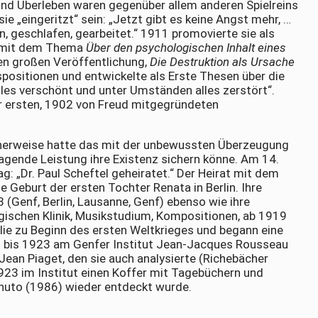
 und Überleben waren gegenüber allem anderen Spielreins
sie „eingeritzt“ sein: „Jetzt gibt es keine Angst mehr, …
 geschlafen, gearbeitet.“ 1911 promovierte sie als
er mit dem Thema
Über den psychologischen Inhalt eines
ten großen Veröffentlichung,
Die Destruktion als Ursache
ispositionen und entwickelte als Erste Thesen über die
alles verschönt und unter Umständen alles zerstört“.
er ersten, 1902 von Freud mitgegründeten
icherweise hatte das mit der unbewussten Überzeugung
ragende Leistung ihre Existenz sichern könne. Am 14.
g: „Dr. Paul Scheftel geheiratet.“ Der Heirat mit dem
 Geburt der ersten Tochter Renata in Berlin. Ihre
enf, Berlin, Lausanne, Genf) ebenso wie ihre
urgischen Klinik, Musikstudium, Kompositionen, ab 1919
ilie zu Beginn des ersten Weltkrieges und begann eine
20 bis 1923 am Genfer Institut Jean-Jacques Rousseau
n Piaget, den sie auch analysierte (Richebächer
1923 im Institut einen Koffer mit Tagebüchern und
enuto (1986) wieder entdeckt wurde.