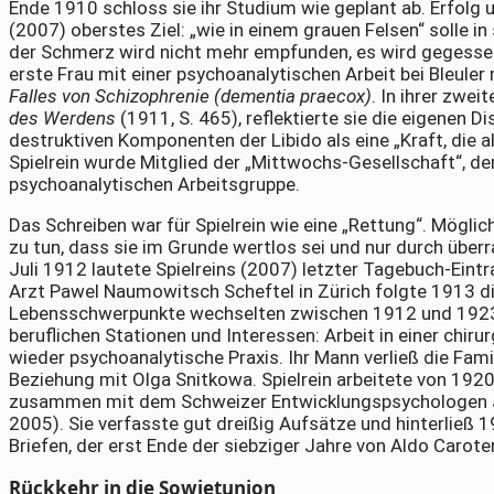
Ende 1910 schloss sie ihr Studium wie geplant ab. Erfolg
(2007) oberstes Ziel: „wie in einem grauen Felsen“ solle in 
der Schmerz wird nicht mehr empfunden, es wird gegessen,
erste Frau mit einer psychoanalytischen Arbeit bei Bleul
Falles von Schizophrenie (dementia praecox)
. In ihrer zwei
des Werdens
(1911, S. 465), reflektierte sie die eigenen D
destruktiven Komponenten der Libido als eine „Kraft, die 
Spielrein wurde Mitglied der „Mittwochs-Gesellschaft“, d
psychoanalytischen Arbeitsgruppe.
Das Schreiben war für Spielrein wie eine „Rettung“. Mögl
zu tun, dass sie im Grunde wertlos sei und nur durch über
Juli 1912 lautete Spielreins (2007) letzter Tagebuch-Eintra
Arzt Pawel Naumowitsch Scheftel in Zürich folgte 1913 die
Lebensschwerpunkte wechselten zwischen 1912 und 1923 (G
beruflichen Stationen und Interessen: Arbeit in einer chir
wieder psychoanalytische Praxis. Ihr Mann verließ die Fam
Beziehung mit Olga Snitkowa. Spielrein arbeitete von 19
zusammen mit dem Schweizer Entwicklungspsychologen Jea
2005). Sie verfasste gut dreißig Aufsätze und hinterließ 
Briefen, der erst Ende der siebziger Jahre von Aldo Carot
Rückkehr in die Sowjetunion