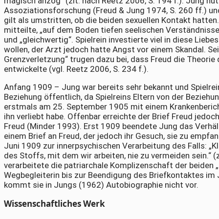
magisch anzog“ (zit. nach Reetz 2006, S. 194 f.). Jung nut
Assoziationsforschung (Freud & Jung 1974, S. 260 ff.) und
gilt als umstritten, ob die beiden sexuellen Kontakt hatte
mitteilte, „auf dem Boden tiefen seelischen Verständnis
und „gleichwertig“. Spielrein investierte viel in diese Lie
wollen, der Arzt jedoch hatte Angst vor einem Skandal. Sei
Grenzverletzung“ trugen dazu bei, dass Freud die Theori
entwickelte (vgl. Reetz 2006, S. 234 f.).
Anfang 1909 – Jung war bereits sehr bekannt und Spielrein a
Beziehung öffentlich, da Spielreins Eltern von der Bezieh
erstmals am 25. September 1905 mit einem Krankenbericht 
ihn verliebt habe. Offenbar erreichte der Brief Freud jed
Freud (Minder 1993). Erst 1909 beendete Jung das Verhält
einem Brief an Freud, der jedoch ihr Gesuch, sie zu empfan
Juni 1909 zur innerpsychischen Verarbeitung des Falls: „
des Stoffs, mit dem wir arbeiten, nie zu vermeiden sein.“ (
verarbeitete die patriarchale Komplizenschaft der beiden 
Wegbegleiterin bis zur Beendigung des Briefkontaktes im 
kommt sie in Jungs (1962) Autobiographie nicht vor.
Wissenschaftliches Werk