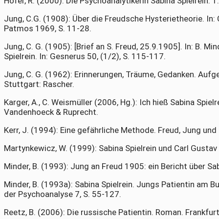
Höfer, R. (2000): Die Psychoanalytikerin Sabina Spielrein. 1
Jung, C.G. (1908): Über die Freudsche Hysterietheorie. In:
Patmos 1969, S. 11-28.
Jung, C. G. (1905): [Brief an S. Freud, 25.9.1905]. In: B. M
Spielrein. In: Gesnerus 50, (1/2), S. 115-117.
Jung, C. G. (1962): Erinnerungen, Träume, Gedanken. Aufg
Stuttgart: Rascher.
Karger, A., C. Weismüller (2006, Hg.): Ich hieß Sabina Spiel
Vandenhoeck & Ruprecht.
Kerr, J. (1994): Eine gefährliche Methode. Freud, Jung und 
Martynkewicz, W. (1999): Sabina Spielrein und Carl Gustav 
Minder, B. (1993): Jung an Freud 1905: ein Bericht über Sab
Minder, B. (1993a): Sabina Spielrein. Jungs Patientin am Bu
der Psychoanalyse 7, S. 55-127.
Reetz, B. (2006): Die russische Patientin. Roman. Frankfurt