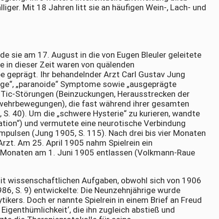
iger. Mit 18 Jahren litt sie an häufigen Wein-, Lach- und
e sie am 17. August in die von Eugen Bleuler geleitete
ge in dieser Zeit waren von quälenden
 geprägt. Ihr behandelnder Arzt Carl Gustav Jung
nge“, „paranoide“ Symptome sowie „ausgeprägte
e „Tic-Störungen (Beinzuckungen, Herausstrecken der
wehrbewegungen), die fast während ihrer gesamten
 S. 40). Um die „schwere Hysterie“ zu kurieren, wandte
ation“) und vermutete eine neurotische Verbindung
mpulsen (Jung 1905, S. 115). Nach drei bis vier Monaten
zt. Am 25. April 1905 nahm Spielrein ein
b Monaten am 1. Juni 1905 entlassen (Volkmann-Raue
mit wissenschaftlichen Aufgaben, obwohl sich von 1906
86, S. 9) entwickelte: Die Neunzehnjährige wurde
tikers. Doch er nannte Spielrein in einem Brief an Freud
 Eigenthümlichkeit‘, die ihn zugleich abstieß und