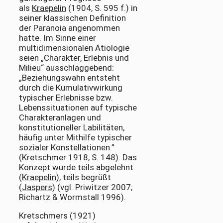
als
Kraepelin
(1904, S. 595 f.) in
seiner klassischen Definition
der Paranoia angenommen
hatte. Im Sinne einer
multidimensionalen Ätiologie
seien „Charakter, Erlebnis und
Milieu“ ausschlaggebend:
„Beziehungswahn entsteht
durch die Kumulativwirkung
typischer Erlebnisse bzw.
Lebenssituationen auf typische
Charakteranlagen und
konstitutioneller Labilitäten,
häufig unter Mithilfe typischer
sozialer Konstellationen.”
(Kretschmer 1918, S. 148). Das
Konzept wurde teils abgelehnt
(
Kraepelin
), teils begrüßt
(
Jaspers
) (vgl. Priwitzer 2007;
Richartz & Wormstall 1996).
Kretschmers (1921)