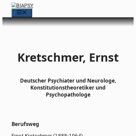
Zum
Inhalt
Menü
springen
Kretschmer, Ernst
Deutscher Psychiater und Neurologe,
Konstitutionstheoretiker und
Psychopathologe
Berufsweg
Ernst Kretschmer (1888-1964),