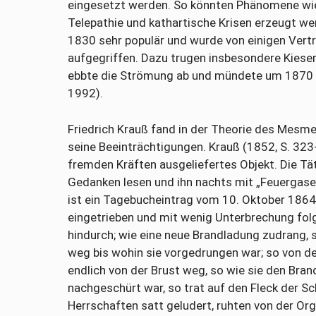
eingesetzt werden. So könnten Phänomene wie
Telepathie und kathartische Krisen erzeugt w
1830 sehr populär und wurde von einigen Vertr
aufgegriffen. Dazu trugen insbesondere Kiese
ebbte die Strömung ab und mündete um 1870 i
1992).
Friedrich Krauß fand in der Theorie des Mesme
seine Beeinträchtigungen. Krauß (1852, S. 323-3
fremden Kräften ausgeliefertes Objekt. Die Tät
Gedanken lesen und ihn nachts mit „Feuergasen
ist ein Tagebucheintrag vom 10. Oktober 1864:
eingetrieben und mit wenig Unterbrechung fol
hindurch; wie eine neue Brandladung zudrang,
weg bis wohin sie vorgedrungen war; so von d
endlich von der Brust weg, so wie sie den Bra
nachgeschürt war, so trat auf den Fleck der Sc
Herrschaften satt geludert, ruhten von der Org