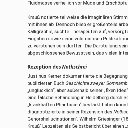
Fluidmasse verfiel ich vor Müde und Erschöpfun
Krauß notierte teilweise die imaginären Stimm
mit ihnen ab. Dennoch blieb er großenteils arb
Kalligraphie, suchte Therapeuten auf, versorgte
Eingaben sowie seine voluminösen Publikatione
zu verstehen sein dürften. Die Darstellung sei
abgeschlossenes Bewusstsein, das vielen Inter
Rezeption des
Nothschrei
Justinus Kerner
dokumentierte die Begegnung 
publizierten Buch
Geschichte zweyer Somnamb
„unglücklich“, aber außerhalb seiner „fixen Ide
eine falsche Behandlung in Heidelberg durch Sc
„krankhaften Phantasien“ bestärkt haben könnte
diagnostizierte in seiner Rezension des
Nothsc
Gehörshallucinationen“.
Wilhelm Griesinger
(18
Krauß‘ Lebzeiten als Selbstbericht über einen