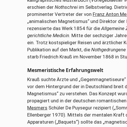
erschien der
Nothschrei
im Selbstverlag. Dietr
prominenter Vertreter der von
Franz Anton M
„animalischen Magnetismus“ und Direktor der Ir
rezensierte das Werk 1854 für die
Allgemeine Z
gerichtliche Medicin
. Mitte der sechziger Jahre
ein. Trotz kostspieliger Reisen und ärztliche
Publikation auf den Markt, die
Nothgedrungene 
starb Friedrich Krauß im November 1868 in Stu
Mesmeristische Erfahrungswelt
Krauß suchte Ärzte und „Gegenmagnetiseure“ i
vor dem Hintergrund der in Deutschland breit 
Magnetismus“ zu verstehen. Das Konzept wur
propagiert und in der deutschen romantischen
Mesmers
Schüler De Puysegur rezipiert („Som
Ellenberger 1970). Mittels der mentalen Kraft
Apparaturen („Baquets“) sollte das „magnetisc