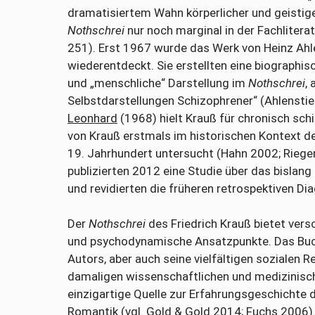
dramatisiertem Wahn körperlicher und geistig
Nothschrei
nur noch marginal in der Fachlitera
251). Erst 1967 wurde das Werk von Heinz Ahl
wiederentdeckt. Sie erstellten eine biographis
und „menschliche“ Darstellung im
Nothschrei
, 
Selbstdarstellungen Schizophrener“ (Ahlenstiel
Leonhard
(1968) hielt Krauß für chronisch sc
von Krauß erstmals im historischen Kontext d
19. Jahrhundert untersucht (Hahn 2002; Riege
publizierten 2012 eine Studie über das bislan
und revidierten die früheren retrospektiven Di
Der
Nothschrei
des Friedrich Krauß bietet vers
und psychodynamische Ansatzpunkte. Das Buch
Autors, aber auch seine vielfältigen sozialen
damaligen wissenschaftlichen und medizinisc
einzigartige Quelle zur Erfahrungsgeschichte 
Romantik (vgl. Gold & Gold 2014; Fuchs 2006)