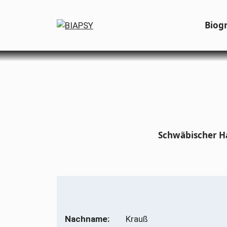
Zum
Inhalt
Biog
springen
Schwäbischer Ha
Nachname:
Krauß