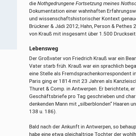
die
Nothgedrungene Fortsetzung meines Nothsc
Dokumentation einer wahnhaften Erfahrungswelt.
und wissenschaftshistorischer Kontext genau
Brückner & Jádi 2012; Hahn, Person & Pethes 
von Krauß mit insgesamt über 1.500 Druckseit
Lebensweg
Der Großvater von Friedrich Krauß war ein Bea
Vater starb früh. Krauß war ein sprachlich beg
eine Stelle als Fremdsprachenkorrespondent i
Paris ging er 1814 mit 23 Jahren als Kanzleisc
Thuret & Comp. in Antwerpen. Er berichtete, er 
Geschäftsbriefe pro Tag geschrieben und charak
denkenden Mann mit „silberblonden“ Haaren und
138 u. 186).
Bald nach der Ankunft in Antwerpen, so behaupt
habe eine etwa gleichaltrige Tochter der wohl