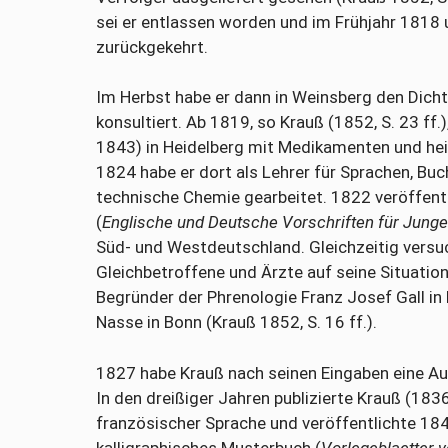
sei er entlassen worden und im Frühjahr 1818 
zurückgekehrt.
Im Herbst habe er dann in Weinsberg den Dich
konsultiert. Ab 1819, so Krauß (1852, S. 23 ff.
1843) in Heidelberg mit Medikamenten und he
1824 habe er dort als Lehrer für Sprachen, Buc
technische Chemie gearbeitet. 1822 veröffentl
(
Englische und Deutsche Vorschriften für Junge
Süd- und Westdeutschland. Gleichzeitig versuc
Gleichbetroffene und Ärzte auf seine Situatio
Begründer der Phrenologie Franz Josef Gall in 
Nasse in Bonn (Krauß 1852, S. 16 ff.).
1827 habe Krauß nach seinen Eingaben eine Au
In den dreißiger Jahren publizierte Krauß (183
französischer Sprache und veröffentlichte 184
kalligraphisches Musterbuch (
Vorlegeblaetter v