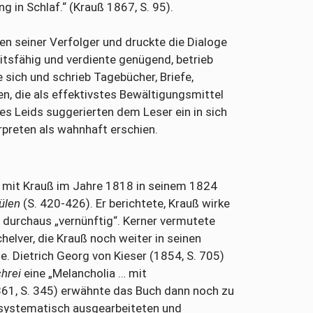
g in Schlaf.“ (Krauß 1867, S. 95).
en seiner Verfolger und druckte die Dialoge
eitsfähig und verdiente genügend, betrieb
 sich und schrieb Tagebücher, Briefe,
n, die als effektivstes Bewältigungsmittel
nes Leids suggerierten dem Leser ein in sich
preten als wahnhaft erschien.
mit Krauß im Jahre 1818 in seinem 1824
ülen
(S. 420-426). Er berichtete, Krauß wirke
e“ durchaus „vernünftig“. Kerner vermutete
helver, die Krauß noch weiter in seinen
. Dietrich Georg von Kieser (1854, S. 705)
hrei
eine „Melancholia … mit
61, S. 345) erwähnte das Buch dann noch zu
 „systematisch ausgearbeiteten und