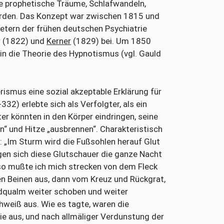
 prophetische Träume, Schlafwandeln,
erden. Das Konzept war zwischen 1815 und
etern der frühen deutschen Psychiatrie
r (1822) und
Kerner
(1829) bei. Um 1850
n die Theorie des Hypnotismus (vgl. Gauld
rismus eine sozial akzeptable Erklärung für
32) erlebte sich als Verfolgter, als ein
er könnten in den Körper eindringen, seine
“ und Hitze „ausbrennen“. Charakteristisch
 „Im Sturm wird die Fußsohlen herauf Glut
gen sich diese Glutschauer die ganze Nacht
 so mußte ich mich strecken von dem Fleck
en Beinen aus, dann vom Kreuz und Rückgrat,
ndqualm weiter schoben und weiter
hweiß aus. Wie es tagte, waren die
ie aus, und nach allmäliger Verdunstung der