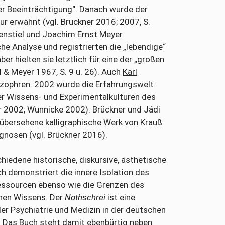
er Beeinträchtigung“. Danach wurde der
tur erwähnt (vgl. Brückner 2016; 2007, S.
enstiel und Joachim Ernst Meyer
che Analyse und registrierten die „lebendige“
aber hielten sie letztlich für eine der „großen
 & Meyer 1967, S. 9 u. 26). Auch
Karl
hizophren. 2002 wurde die Erfahrungswelt
er Wissens- und Experimentalkulturen des
r 2002; Wunnicke 2002). Brückner und Jádi
g übersehene kalligraphische Werk von Krauß
agnosen (vgl. Brückner 2016).
chiedene historische, diskursive, ästhetische
 demonstriert die innere Isolation des
 Ressourcen ebenso wie die Grenzen des
hen Wissens. Der
Nothschrei
ist eine
der Psychiatrie und Medizin in der deutschen
. Das Buch steht damit ebenbürtig neben