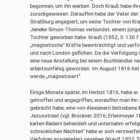
begonnen, um ihn werben. Doch Krauß habe ihr
zurückgewiesen. Daraufhin habe der Vater der 
Straßburg engagiert, um seine Tochter von Kra
Janeke Simon-Thomas verbündet, einem jüngere
Tochter geworben habe. Krauß (1852, S. 130 f.
„magnetische“ Kräfte beeinträchtigt und verfo
und nach London geflohen. Da die Verfolgung do
eine neue Anstellung bei einem Buchhändler na
arbeitsunfähig geworden. Im August 1816 hätt
werde „magnetisiert“.
Einige Monate später, im Herbst 1816, habe e
getroffen und angegriffen, woraufhin man ihn 
gebracht habe, eine von Alexianern betriebene 
Jezusstraat (vgl. Brückner 2016; Erlenmeyer 1
kalten Bädern behandelt und unternahm erfolglo
schrecklichen Nächten“ habe er sich verzweife
Verfolger ausgeliefert gesehen (Krauß 1852, 