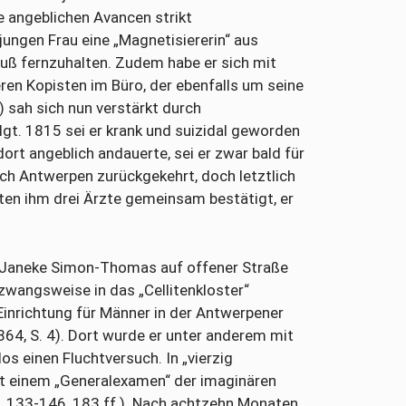
e angeblichen Avancen strikt
jungen Frau eine „Magnetisiererin“ aus
uß fernzuhalten. Zudem habe er sich mit
n Kopisten im Büro, der ebenfalls um seine
) sah sich nun verstärkt durch
lgt. 1815 sei er krank und suizidal geworden
rt angeblich andauerte, sei er zwar bald für
ch Antwerpen zurückgekehrt, doch letztlich
en ihm drei Ärzte gemeinsam bestätigt, er
r Janeke Simon-Thomas auf offener Straße
zwangsweise in das „Cellitenkloster“
Einrichtung für Männer in der Antwerpener
864, S. 4). Dort wurde er unter anderem mit
s einen Fluchtversuch. In „vierzig
lt einem „Generalexamen“ der imaginären
S. 133-146, 183 ff.). Nach achtzehn Monaten