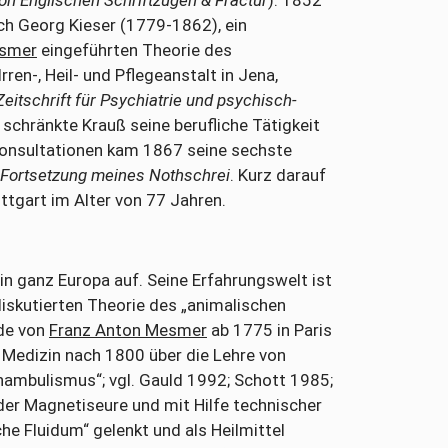
ich Georg Kieser (1779-1862), ein
esmer
eingeführten Theorie des
ren-, Heil- und Pflegeanstalt in Jena,
eitschrift für Psychiatrie und psychisch-
 schränkte Krauß seine berufliche Tätigkeit
r Konsultationen kam 1867 seine sechste
Fortsetzung meines Nothschrei
. Kurz darauf
ttgart im Alter von 77 Jahren.
n ganz Europa auf. Seine Erfahrungswelt ist
diskutierten Theorie des „animalischen
de von
Franz Anton Mesmer
ab 1775 in Paris
 Medizin nach 1800 über die Lehre von
nambulismus“; vgl. Gauld 1992; Schott 1985;
 der Magnetiseure und mit Hilfe technischer
he Fluidum“ gelenkt und als Heilmittel