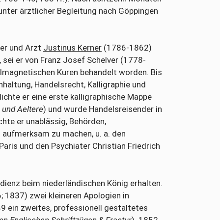
unter ärztlicher Begleitung nach Göppingen
ter und Arzt
Justinus Kerner
(1786-1862)
), sei er von Franz Josef Schelver (1778-
ilmagnetischen Kuren behandelt worden. Bis
hhaltung, Handelsrecht, Kalligraphie und
ichte er eine erste kalligraphische Mappe
 und Aeltere
) und wurde Handelsreisender in
hte er unablässig, Behörden,
n aufmerksam zu machen, u. a. den
Paris und den Psychiater Christian Friedrich
dienz beim niederländischen König erhalten.
6; 1837) zwei kleineren Apologien in
9 ein zweites, professionell gestaltetes
on Englischen Schriftzügen & Fractur
). 1852