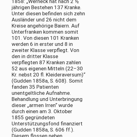
1858: „Werneck hat nach 2 ½
jährigen Bestehen 137 Kranke.
Unter diesen befinden sich zehn
Ausländer und 26 nicht dem
Kreise angehörige Baiern. Auf
Unterfranken kommen somit
101. Von diesen 101 Kranken
werden 6 in erster und 8 in
zweiter Klasse verpflegt. Von
den in dritter Klasse
verpflegten 87 Kranken zahlen
52 aus eigenen Mitteln (22–30
Kr. nebst 20 fl. Kleideraversum)“
(Gudden 1858a, S. 608). Somit
fanden 35 Patienten
unentgeltliche Aufnahme.
Behandlung und Unterbringung
dieser „armen Irren“ wurde
durch einen am 3. Oktober
1855 gegründeten
Unterstützungsfond finanziert
(Gudden 1858a, S. 606 ff.).
Diesem flossen neben