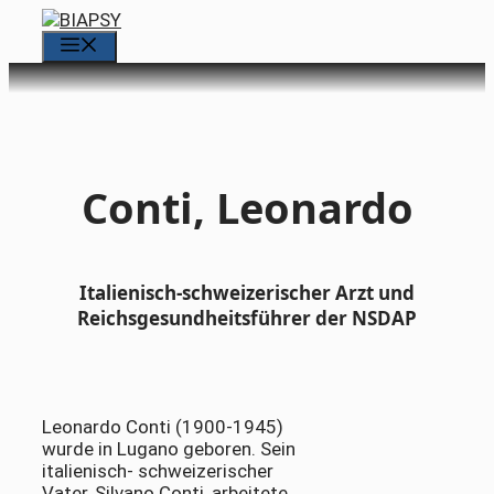
Zum
Inhalt
Menü
springen
Conti, Leonardo
Italienisch-schweizerischer Arzt und
Reichsgesundheitsführer der NSDAP
Leonardo Conti (1900-1945)
wurde in Lugano geboren. Sein
italienisch- schweizerischer
Vater, Silvano Conti, arbeitete