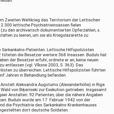
meiden.
m Zweiten Weltkrieg das Territorium der Lettischen
 2.300 lettische Psychiatrieinsassen fielen
zu den archivarisch dokumentierten Opferzahlen, s.
talten zu leeren, um sie als Kriegslazarette zu
arkankalns-Patienten. Lettische Hilfspolizisten
töteten die Besatzer weitere 368 Insassen. Buduls hat
ben der Besatzer erfuhr, ordnete er an, keine neuen
 entlassen (vgl. Vīksne 2003, S. 363). Das
listen zu überreichen. Lettische Hilfspolizisten führten
fünf Jahren in Behandlung befanden.
e Anstalt Aleksandra Augstums (Alexanderhöhe) in Riga
 Wald von Biķernieki zur Exekution getrieben. Insgesamt
aer Anstalten. 92 Patienten, über die nähere Angaben
aben. Buduls wurde am 17. Februar 1942 von der
nd die Psychiatrie des Sarkankalns-Krankenhauses
ngestellten dort deutsche Soldaten.