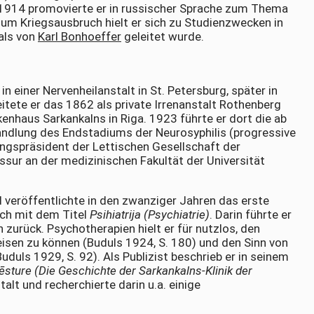
. 1914 promovierte er in russischer Sprache zum Thema
 zum Kriegsausbruch hielt er sich zu Studienzwecken in
mals von
Karl Bonhoeffer
geleitet wurde.
 einer Nervenheilanstalt in St. Petersburg, später in
tete er das 1862 als private Irrenanstalt Rothenberg
nhaus Sarkankalns in Riga. 1923 führte er dort die ab
ndlung des Endstadiums der Neurosyphilis (progressive
ungspräsident der Lettischen Gesellschaft der
sur an der medizinischen Fakultät der Universität
d veröffentlichte in den zwanziger Jahren das erste
Fach mit dem Titel
Psihiatrija (Psychiatrie)
. Darin führte er
zurück. Psychotherapien hielt er für nutzlos, den
eisen zu können (Buduls 1924, S. 180) und den Sinn von
duls 1929, S. 92). Als Publizist beschrieb er in seinem
ēsture (Die Geschichte der Sarkankalns-Klinik der
alt und recherchierte darin u.a. einige