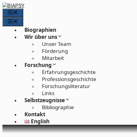
Zum
Inhalt
Menü
springen
Menü
Biographien
Wir über uns
Unser Team
Förderung
Mitarbeit
Forschung
Erfahrungs­geschichte
Professions­geschichte
Forschungs­literatur
Links
Selbstzeugnisse
Bibliographie
Kontakt
English