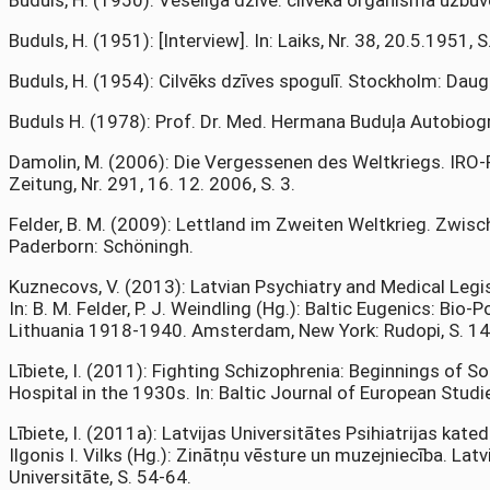
Buduls, H. (1950): Veseliga dzīve: cilvēka organisma uzb
Buduls, H. (1951): [Interview]. In: Laiks, Nr. 38, 20.5.1951, S
Buduls, H. (1954): Cilvēks dzīves spogulī. Stockholm: Daug
Buduls H. (1978): Prof. Dr. Med. Hermana Buduļa Autobiogrā
Damolin, M. (2006): Die Vergessenen des Weltkriegs. IRO-P
Zeitung, Nr. 291, 16. 12. 2006, S. 3.
Felder, B. M. (2009): Lettland im Zweiten Weltkrieg. Zw
Paderborn: Schöningh.
Kuznecovs, V. (2013): Latvian Psychiatry and Medical Legi
In: B. M. Felder, P. J. Weindling (Hg.): Baltic Eugenics: Bio-
Lithuania 1918-1940. Amsterdam, New York: Rudopi, S. 1
Lībiete, I. (2011): Fighting Schizophrenia: Beginnings of 
Hospital in the 1930s. In: Baltic Journal of European Studie
Lībiete, I. (2011a): Latvijas Universitātes Psihiatrijas kat
Ilgonis I. Vilks (Hg.): Zinātņu vēsture un muzejniecība. Latv
Universitāte, S. 54-64.