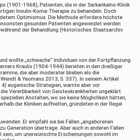
s (1901-1968), Patienten, die in der Sarkankalns-Klinik
artigen Insulin-Koma-Therapie zu behandeln. Doch
ndetem Optimismus. Die Methode erfordere höchste
d ansonsten gesunden Patienten angewendet werden
n während der Behandlung (Historisches Staatsarchiv
und wollte „schwache“ Individuen von der Fortpflanzung
erners Kraulis (1904-1944) berieten in den dreißiger
ramme, die aber moderater blieben als die
-Wendt & Yeomans 2013, S. 337). In seinem Artikel
4) eugenische Strategien, warnte aber vor
f die Vererbbarkeit von Geisteskrankheiten ungeklärt
 speziellen Anstalten, wo sie keine Möglichkeit hätten,
halb der Kliniken aufhielten, gründeten in der Regel
nzuwenden. Er empfahl sie bei Fällen „angeborenen
zu Generation übertrage. Aber auch in anderen Fällen
tel sein, um unerwünschte Erscheinungen sowohl im