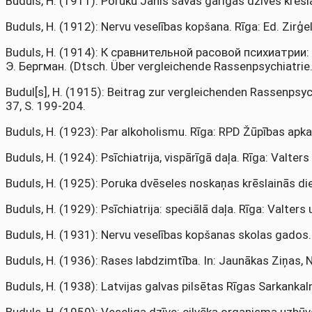
Buduls, H. (1911): Poruku Jānis savas garīgās dzīves krēsl
Buduls, H. (1912): Nervu veselības kopšana. Rīga: Ed. Zirģel
Buduls, H. (1914): К сравнительной расовой психиатри
Э. Бергман. (Dtsch. Über vergleichende Rassenpsychiatrie.
Budul[s], H. (1915): Beitrag zur vergleichenden Rassenpsyc
37, S. 199-204.
Buduls, H. (1923): Par alkoholismu. Rīga: RPD Žūpības apk
Buduls, H. (1924): Psīchiatrija, vispārīgā daļa. Rīga: Valters
Buduls, H. (1925): Poruka dvēseles noskaņas krēslainās di
Buduls, H. (1929): Psīchiatrija: speciālā daļa. Rīga: Valters
Buduls, H. (1931): Nervu veselības kopšanas skolas gados. 
Buduls, H. (1936): Rases labdzimtība. In: Jaunākas Ziņas, Nr
Buduls, H. (1938): Latvijas galvas pilsētas Rīgas Sarkankal