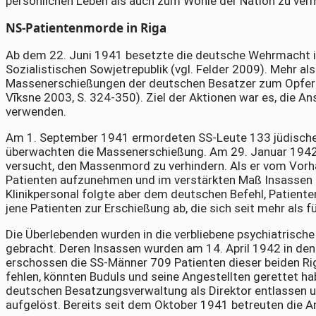
persönlichen Leben als auch zum Wohle der Nation zu ver
NS-Patientenmorde in Riga
Ab dem 22. Juni 1941 besetzte die deutsche Wehrmacht i
Sozialistischen Sowjetrepublik (vgl. Felder 2009). Mehr als
Massenerschießungen der deutschen Besatzer zum Opfer (
Vīksne 2003, S. 324-350). Ziel der Aktionen war es, die Ans
verwenden.
Am 1. September 1941 ermordeten SS-Leute 133 jüdische S
überwachten die Massenerschießung. Am 29. Januar 1942 
versucht, den Massenmord zu verhindern. Als er vom Vorha
Patienten aufzunehmen und im verstärkten Maß Insassen zu
Klinikpersonal folgte aber dem deutschen Befehl, Patienten
jene Patienten zur Erschießung ab, die sich seit mehr als 
Die Überlebenden wurden in die verbliebene psychiatrisch
gebracht. Deren Insassen wurden am 14. April 1942 in den
erschossen die SS-Männer 709 Patienten dieser beiden Rig
fehlen, könnten Buduls und seine Angestellten gerettet h
deutschen Besatzungsverwaltung als Direktor entlassen u
aufgelöst. Bereits seit dem Oktober 1941 betreuten die A