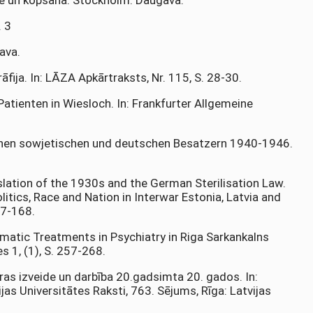
ūve un kopšana. Stockholm: Daugava.
. 3
ava.
fija. In: LĀZA Apkārtraksts, Nr. 115, S. 28-30.
atienten in Wiesloch. In: Frankfurter Allgemeine
ischen sowjetischen und deutschen Besatzern 1940-1946.
slation of the 1930s and the German Sterilisation Law.
Politics, Race and Nation in Interwar Estonia, Latvia and
47-168.
Somatic Treatments in Psychiatry in Riga Sarkankalns
s 1, (1), S. 257-268.
edras izveide un darbība 20.gadsimta 20. gados. In:
ijas Universitātes Raksti, 763. Sējums, Rīga: Latvijas