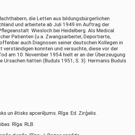
achthabern, die Letten aus bildungsbürgerlichen
chland und arbeitete ab Juli 1949 im Auftrag der
Pflegeanstalt Wiesloch bei Heidelberg. Als Medical
scher Patienten (u.a. Zwangsarbeiter, Deportierte,
e offenbar auch Diagnosen seiner deutschen Kollegen in
ht verständigen konnten und versuchte, diese vor der
Tod am 10. November 1954 hielt er an der Überzeugung
e Ursachen hätten (Buduls 1951, S. 3). Hermanis Buduls
sks un ētisks apcerējums. Rīga: Ed. Zirģelis.
ibas. Rīga: RLB.