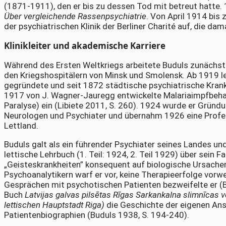
(1871-1911), den er bis zu dessen Tod mit betreut hatte
Über vergleichende Rassenpsychiatrie
. Von April 1914 bis
der psychiatrischen Klinik der Berliner Charité auf, die da
Klinikleiter und akademische Karriere
Während des Ersten Weltkriegs arbeitete Buduls zunächst in
den Kriegshospitälern von Minsk und Smolensk. Ab 1919 lei
gegründete und seit 1872 städtische psychiatrische Kranke
1917 von J. Wagner-Jauregg entwickelte Malariaimpfbeha
Paralyse) ein (Libiete 2011, S. 260). 1924 wurde er Gründ
Neurologen und Psychiater und übernahm 1926 eine Profes
Lettland.
Buduls galt als ein führender Psychiater seines Landes un
lettische Lehrbuch (1. Teil: 1924, 2. Teil 1929) über sein 
„Geisteskrankheiten” konsequent auf biologische Ursachen 
Psychoanalytikern warf er vor, keine Therapieerfolge vorw
Gesprächen mit psychotischen Patienten bezweifelte er (Bu
Buch
Latvijas galvas pilsētas Rīgas Sarkankalna slimnīcas v
lettischen Hauptstadt Riga)
die Geschichte der eigenen Anst
Patientenbiographien (Buduls 1938, S. 194-240).