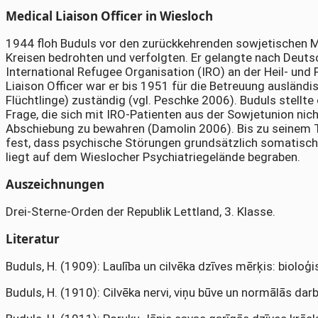
Medical Liaison Officer in Wiesloch
1944 floh Buduls vor den zurückkehrenden sowjetischen M
Kreisen bedrohten und verfolgten. Er gelangte nach Deuts
International Refugee Organisation (IRO) an der Heil- und 
Liaison Officer war er bis 1951 für die Betreuung ausländi
Flüchtlinge) zuständig (vgl. Peschke 2006). Buduls stellt
Frage, die sich mit IRO-Patienten aus der Sowjetunion nic
Abschiebung zu bewahren (Damolin 2006). Bis zu seinem 
fest, dass psychische Störungen grundsätzlich somatisch
liegt auf dem Wieslocher Psychiatriegelände begraben.
Auszeichnungen
Drei-Sterne-Orden der Republik Lettland, 3. Klasse.
Literatur
Buduls, H. (1909): Laulība un cilvēka dzīves mērķis: bioloģi
Buduls, H. (1910): Cilvēka nervi, viņu būve un normālās darb