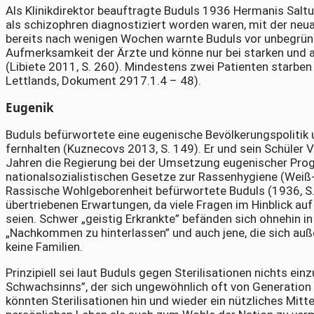
Als Klinikdirektor beauftragte Buduls 1936 Hermanis Saltup
als schizophren diagnostiziert worden waren, mit der neu
bereits nach wenigen Wochen warnte Buduls vor unbegrü
Aufmerksamkeit der Ärzte und könne nur bei starken un
(Libiete 2011, S. 260). Mindestens zwei Patienten starbe
Lettlands, Dokument 2917.1.4 – 48).
Eugenik
Buduls befürwortete eine eugenische Bevölkerungspolitik 
fernhalten (Kuznecovs 2013, S. 149). Er und sein Schüler V
Jahren die Regierung bei der Umsetzung eugenischer Prog
nationalsozialistischen Gesetze zur Rassenhygiene (Weiß
Rassische Wohlgeborenheit befürwortete Buduls (1936, S. 
übertriebenen Erwartungen, da viele Fragen im Hinblick au
seien. Schwer „geistig Erkrankte” befänden sich ohnehin in
„Nachkommen zu hinterlassen” und auch jene, die sich außer
keine Familien.
Prinzipiell sei laut Buduls gegen Sterilisationen nichts ei
Schwachsinns”, der sich ungewöhnlich oft von Generation 
könnten Sterilisationen hin und wieder ein nützliches Mit