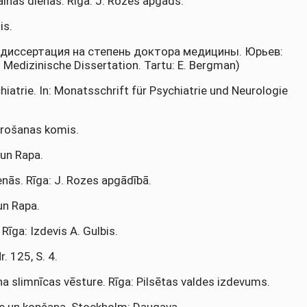
ainās dienās. Rīga: J. Rozes apgāds.
is.
и: диссертация на степень доктора медицины. Юрьев:
 Medizinische Dissertation. Tartu: E. Bergman)
hiatrie. In: Monatsschrift für Psychiatrie und Neurologie
arošanas komis.
 un Rapa.
enās. Rīga: J. Rozes apgādībā.
 un Rapa.
Rīga: Izdevis A. Gulbis.
. 125, S. 4.
na slimnīcas vēsture. Rīga: Pilsētas valdes izdevums.